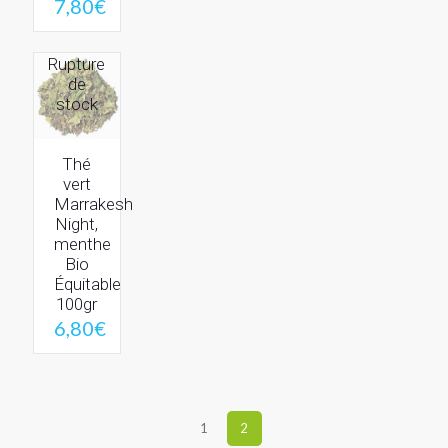
7,80
€
Rupture
de
stock
Thé
vert
Marrakesh
Night,
menthe
Bio
Équitable
100gr
6,80
€
1
2