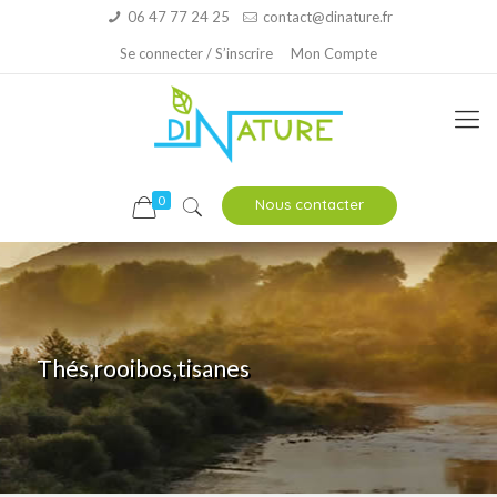
06 47 77 24 25
contact@dinature.fr
Se connecter / S’inscrire
Mon Compte
0
Nous contacter
Thés,rooibos,tisanes