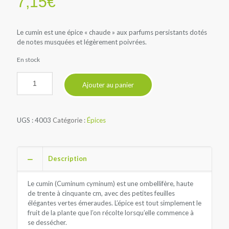
7,15
€
Le cumin est une épice « chaude » aux parfums persistants dotés
de notes musquées et légèrement poivrées.
En stock
Ajouter au panier
UGS :
4003
Catégorie :
Épices
Description
Le cumin (Cuminum cyminum) est une ombellifère, haute
de trente à cinquante cm, avec des petites feuilles
élégantes vertes émeraudes. L’épice est tout simplement le
fruit de la plante que l’on récolte lorsqu’elle commence à
se dessécher.