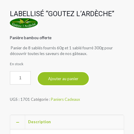
prix
prix
initial
actuel
LABELLISÉ “GOUTEZ L’ARDÈCHE”
était :
est :
32,50€.
29,90€.
Panière bambou offerte
Panier de 8 sablés fourrés 60g et 1 sablé fourré 300g pour
découvrir toutes les saveurs de nos gâteaux.
En stock
Ajouter au panier
UGS :
1701
Catégorie :
Paniers Cadeaux
Description