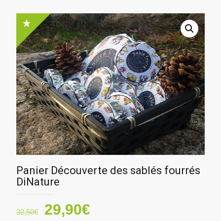
Panier Découverte des sablés fourrés
DiNature
Le
Le
29,90
€
32,50
€